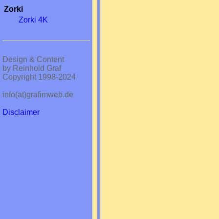
Zorki
Zorki 4K
Design & Content
by Reinhold Graf
Copyright 1998-2024
info(at)grafimweb.de
Disclaimer