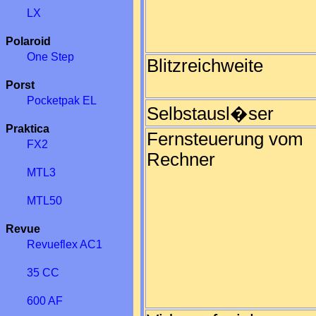
LX
Polaroid
One Step
Blitzreichweite
Porst
Pocketpak EL
Selbstausl�ser
Praktica
Fernsteuerung vom
FX2
Rechner
MTL3
MTL50
Revue
Revueflex AC1
35 CC
600 AF