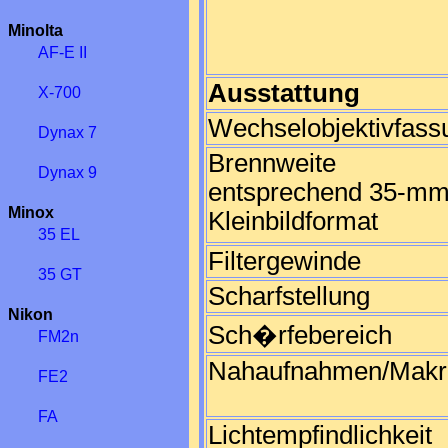
Minolta
AF-E II
Ausstattung
X-700
Wechselobjektivfass
Dynax 7
Brennweite
Dynax 9
entsprechend 35-mm
Minox
Kleinbildformat
35 EL
Filtergewinde
35 GT
Scharfstellung
Nikon
Sch�rfebereich
FM2n
Nahaufnahmen/Makr
FE2
FA
Lichtempfindlichkeit