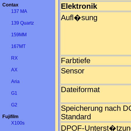
Elektronik
Contax
137 MA
Aufl�sung
139 Quartz
159MM
167MT
RX
Farbtiefe
Sensor
AX
Aria
Dateiformat
G1
G2
Speicherung nach D
Standard
Fujifilm
X100s
DPOF-Unterst�tzun