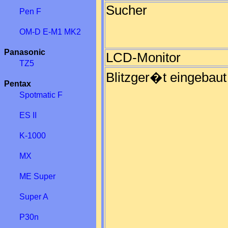
Sucher
Pen F
OM-D E-M1 MK2
Panasonic
LCD-Monitor
TZ5
Blitzger�t eingebaut
Pentax
Spotmatic F
ES II
K-1000
MX
ME Super
Super A
P30n