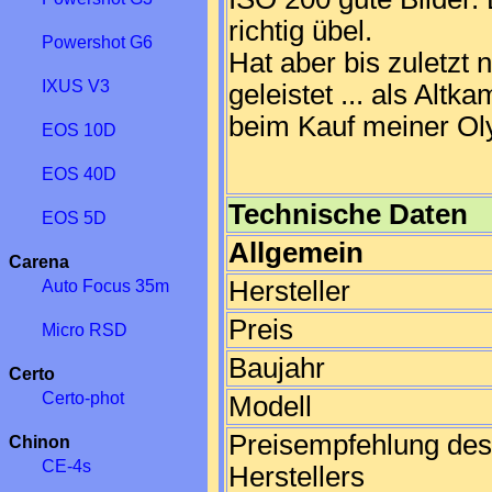
richtig übel.
Powershot G6
Hat aber bis zuletzt
IXUS V3
geleistet ... als Alt
beim Kauf meiner O
EOS 10D
EOS 40D
Technische Daten
EOS 5D
Allgemein
Carena
Hersteller
Auto Focus 35m
Preis
Micro RSD
Baujahr
Certo
Certo-phot
Modell
Preisempfehlung des
Chinon
CE-4s
Herstellers