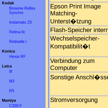
Kodak
Epson Print Image
Brownie Reflex
Matching-
Synchro
Unterst�tzung
Instamatic 25
Flash-Speicher inter
Retina IIc
Wechselspeicher-
Retinette I
Kompatibilit�t
Konica
Hexar RF
Verbindung zum
Leica
Computer
IIf
Sonstige Anschl�ss
M3
R5
Stromversorgung
Mamiya
C330 F