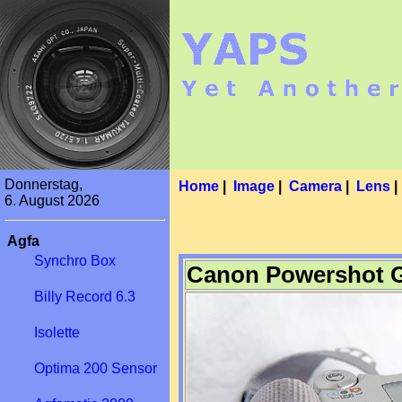
Donnerstag,
Home
|
Image
|
Camera
|
Lens
6. August 2026
Agfa
Synchro Box
Canon Powershot 
Billy Record 6.3
Isolette
Optima 200 Sensor