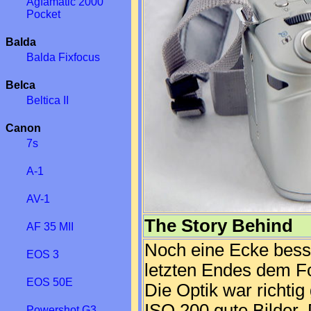
Agfamatic 2000
Pocket
Balda
Balda Fixfocus
Belca
Beltica II
Canon
7s
A-1
AV-1
The Story Behind
AF 35 MII
Noch eine Ecke besse
EOS 3
letzten Endes dem Fo
EOS 50E
Die Optik war richtig 
ISO 200 gute Bilder.
Powershot G3