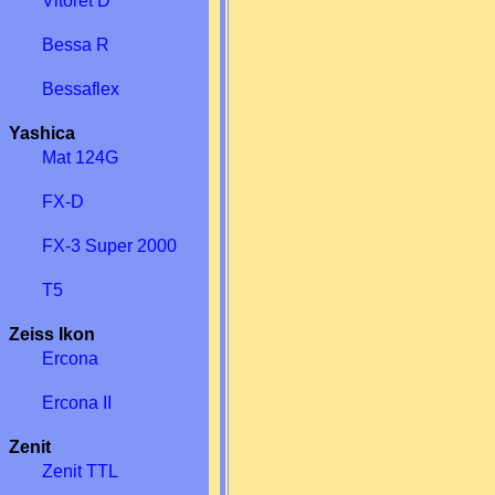
Vitoret D
Bessa R
Bessaflex
Yashica
Mat 124G
FX-D
FX-3 Super 2000
T5
Zeiss Ikon
Ercona
Ercona II
Zenit
Zenit TTL