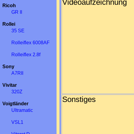
Videoaufzeichnung
Ricoh
GR II
Rollei
35 SE
Rolleiflex 6008AF
Rolleiflex 2.8f
Sony
A7RII
Vivitar
320Z
Sonstiges
Voigtländer
Ultramatic
VSL1