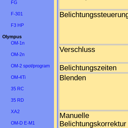
FG
Belichtungssteuerun
F-301
F3 HP
Olympus
OM-1n
Verschluss
OM-2n
OM-2 spot/program
Belichtungszeiten
Blenden
OM-4Ti
35 RC
35 RD
XA2
Manuelle
Belichtungskorrektur
OM-D E-M1