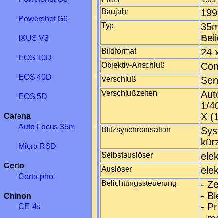
Baujahr
199
Powershot G6
Typ
35m
Bel
IXUS V3
Bildformat
24 
EOS 10D
Objektiv-Anschluß
Con
EOS 40D
Verschluß
Sen
Verschlußzeiten
Aut
EOS 5D
1/4
X (
Carena
Auto Focus 35m
Blitzsynchronisation
Sys
kür
Micro RSD
Selbstauslöser
elek
Certo
Auslöser
ele
Certo-phot
Belichtungssteuerung
- Z
- B
Chinon
- P
CE-4s