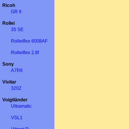
Ricoh
GR II
Rollei
35 SE
Rolleiflex 6008AF
Rolleiflex 2.8f
Sony
A7RII
Vivitar
320Z
Voigtländer
Ultramatic
VSL1