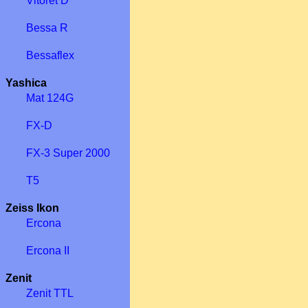
Vitoret D
Bessa R
Bessaflex
Yashica
Mat 124G
FX-D
FX-3 Super 2000
T5
Zeiss Ikon
Ercona
Ercona II
Zenit
Zenit TTL