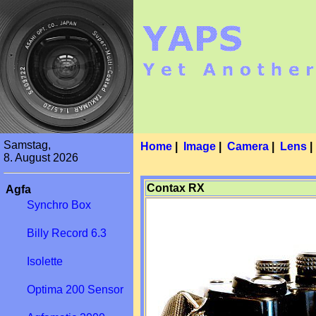
Samstag,
Home
|
Image
|
Camera
|
Lens
8. August 2026
Contax RX
Agfa
Synchro Box
Billy Record 6.3
Isolette
Optima 200 Sensor