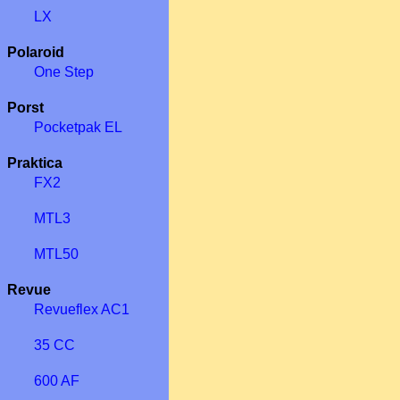
LX
Polaroid
One Step
Porst
Pocketpak EL
Praktica
FX2
MTL3
MTL50
Revue
Revueflex AC1
35 CC
600 AF