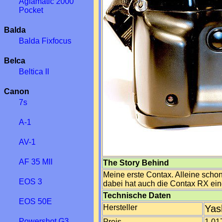
Agfamatic 2000
Pocket
Balda
Balda Fixfocus
Belca
Beltica II
Canon
7s
A-1
AV-1
AF 35 MII
The Story Behind
Meine erste Contax. Alleine scho
EOS 3
dabei hat auch die Contax RX ein
Technische Daten
EOS 50E
Hersteller
Yas
Powershot G3
Preis
1.01