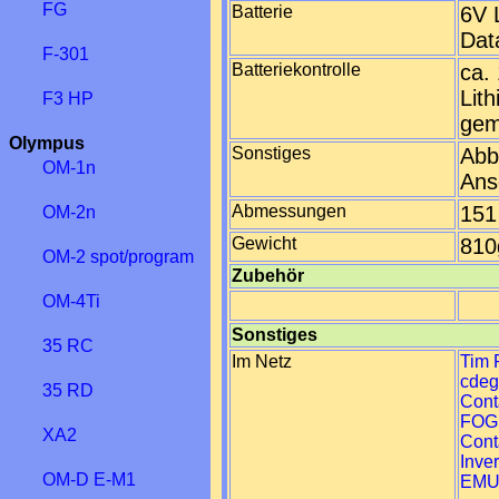
FG
Batterie
6V 
Dat
F-301
Batteriekontrolle
ca.
Lit
F3 HP
gem
Olympus
Sonstiges
Abb
OM-1n
Ans
Abmessungen
151
OM-2n
Gewicht
810
OM-2 spot/program
Zubehör
OM-4Ti
Sonstiges
35 RC
Im Netz
Tim 
cdeg
35 RD
Cont
FOG
XA2
Cont
Inve
OM-D E-M1
EMU