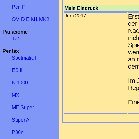
Pen F
Mein Eindruck
Juni 2017
Erst
OM-D E-M1 MK2
der
Nach
Panasonic
nic
TZ5
Spi
Pentax
wen
Spotmatic F
an 
dem
ES II
Im 
K-1000
Rep
MX
Ein
ME Super
Super A
P30n