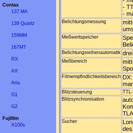
- m
Contax
- T
137 MA
- m
Belichtungsmessung
mit
139 Quartz
ums
159MM
Meßwertspeicher
Spe
Bel
167MT
Belichtungsreihenautomatik
dre
RX
Meßbereich
mit
Spo
AX
Filmempfindlichkeitsbereich
DX:
Aria
man
Blitzsteuerung
TTL-
G1
Blitzsynchronisation
aut
Kom
G2
TLA
Fujifilm
Sucher
Lon
X100s
des