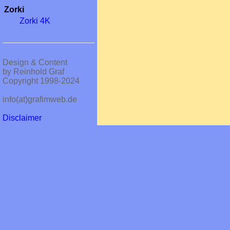
Zorki
Zorki 4K
Design & Content
by Reinhold Graf
Copyright 1998-2024
info(at)grafimweb.de
Disclaimer