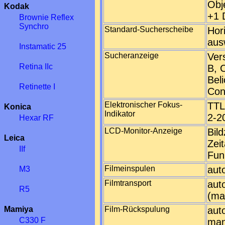
Obj
Kodak
+1 
Brownie Reflex
Synchro
Standard-Sucherscheibe
Hor
aus
Instamatic 25
Sucheranzeige
Ver
Retina IIc
B, 
Beli
Retinette I
Con
Elektronischer Fokus-
TTL
Konica
Indikator
2-2
Hexar RF
LCD-Monitor-Anzeige
Bil
Leica
Zeit
IIf
Fun
Filmeinspulen
aut
M3
Filmtransport
aut
R5
(ma
Mamiya
Film-Rückspulung
aut
C330 F
man