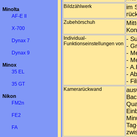
Bildzählwerk
im 
Minolta
rüc
AF-E II
Zubehörschuh
Mit
X-700
Kon
Individual-
- S
Dynax 7
Funktionseinstellungen von
- G
- M
Dynax 9
- M
Minox
- A
35 EL
- A
- F
35 GT
Kamerarückwand
aus
Nikon
Bac
FM2n
Qua
Ein
FE2
Min
Tag
FA
zwi